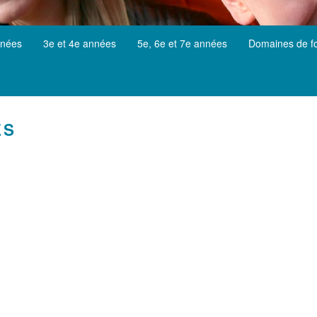
nnées
3e et 4e années
5e, 6e et 7e années
Domaines de f
ES