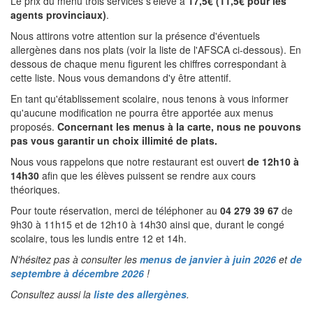
Le prix du menu trois services s'élève à
17,5€ (11,5€ pour les
agents provinciaux)
.
Nous attirons votre attention sur la présence d'éventuels
allergènes dans nos plats (voir la liste de l'AFSCA ci-dessous). En
dessous de chaque menu figurent les chiffres correspondant à
cette liste. Nous vous demandons d'y être attentif.
En tant qu'établissement scolaire, nous tenons à vous informer
qu'aucune modification ne pourra être apportée aux menus
proposés.
Concernant les menus à la carte, nous ne pouvons
pas vous garantir un choix illimité de plats.
Nous vous rappelons que notre restaurant est ouvert
de 12h10 à
14h30
afin que les élèves puissent se rendre aux cours
théoriques.
Pour toute réservation, merci de téléphoner au
04 279 39 67
de
9h30 à 11h15 et de 12h10 à 14h30 ainsi que, durant le congé
scolaire, tous les lundis entre 12 et 14h.
N'hésitez pas à consulter les
menus de janvier à juin 2026
et
de
septembre à décembre 2026
!
Consultez aussi la
liste des allergènes
.