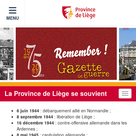
MENU
La Province de Liège se souvient
Toggle
6 juin 1944
: débarquement allié en Normandie ;
8 septembre 1944
: libération de Liège ;
16 décembre 1944
: contre-offensive allemande dans les
Ardennes ;
8 mai 1945
: capitulation allemande ;