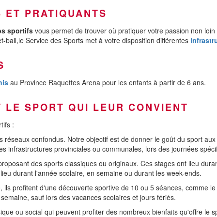
 ET PRATIQUANTS
s sportifs
vous permet de trouver où pratiquer votre passion non loin
t-ball,le Service des Sports met à votre disposition différentes
infrastr
S
nis
au Province Raquettes Arena pour les enfants à partir de 6 ans.
 LE SPORT QUI LEUR CONVIENT
ifs :
 réseaux confondus. Notre objectif est de donner le goût du sport aux e
es infrastructures provinciales ou communales, lors des journées spéci
proposant des sports classiques ou originaux. Ces stages ont lieu duran
t lieu durant l'année scolaire, en semaine ou durant les week-ends.
, ils profitent d'une découverte sportive de 10 ou 5 séances, comme le g
semaine, sauf lors des vacances scolaires et jours fériés.
que ou social qui peuvent profiter des nombreux bienfaits qu'offre le s