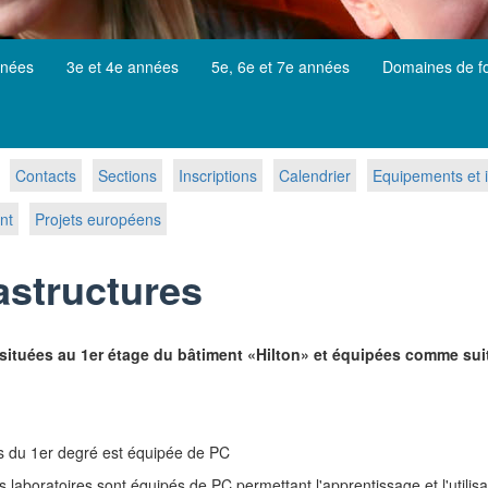
nnées
3e et 4e années
5e, 6e et 7e années
Domaines de f
Contacts
Sections
Inscriptions
Calendrier
Equipements et i
nt
Projets européens
astructures
situées au 1er étage du bâtiment «Hilton» et équipées comme suit
ves du 1er degré est équipée de PC
s laboratoires sont équipés de PC permettant l'apprentissage et l'utili