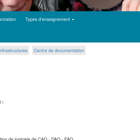
ormation
Types d'enseignement
nfrastructures
Centre de documentation
 :
sation de logiciels de CAO - DAO - FAO.