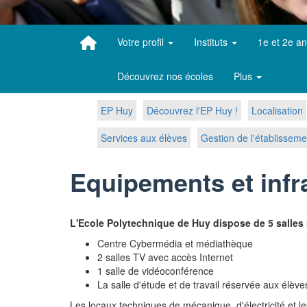
Votre profil
Instituts
1e et 2e a
Découvrez nos écoles
Plus
EP Huy
Découvrez l'EP Huy !
Localisation
Services aux élèves
Gestion de l'établisseme
Equipements et infr
L'Ecole Polytechnique de Huy dispose de 5 salles 
Centre Cybermédia et médiathèque
2 salles TV avec accès Internet
1 salle de vidéoconférence
La salle d'étude et de travail réservée aux élè
Les locaux techniques de mécanique, d'électricité et le