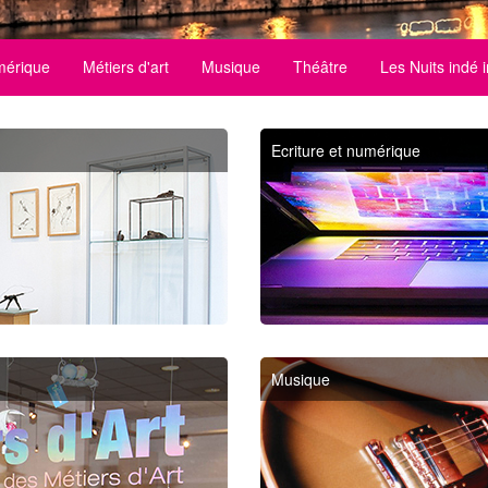
mérique
Métiers d'art
Musique
Théâtre
Les Nuits indé 
Ecriture et numérique
Musique