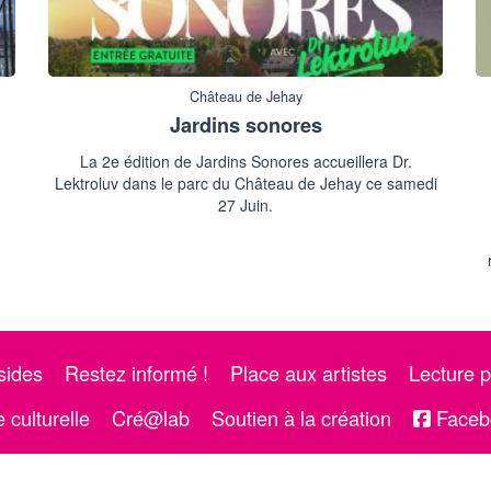
Château de Jehay
Jardins sonores
La 2e édition de Jardins Sonores accueillera Dr.
Lektroluv dans le parc du Château de Jehay ce samedi
27 Juin.
sides
Restez informé !
Place aux artistes
Lecture p
 culturelle
Cré@lab
Soutien à la création
Faceb