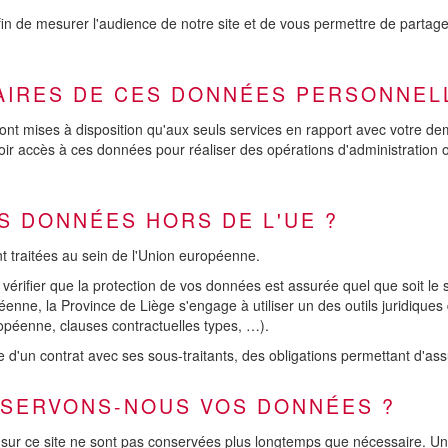
fin de mesurer l'audience de notre site et de vous permettre de partage
TAIRES DE CES DONNÉES PERSONNEL
mises à disposition qu'aux seuls services en rapport avec votre deman
oir accès à ces données pour réaliser des opérations d'administratio
S DONNÉES HORS DE L'UE ?
nt traitées au sein de l'Union européenne.
 vérifier que la protection de vos données est assurée quel que soit le 
péenne, la Province de Liège s'engage à utiliser un des outils juridiq
péenne, clauses contractuelles types, …).
re d'un contrat avec ses sous-traitants, des obligations permettant d'as
NSERVONS-NOUS VOS DONNÉES ?
r ce site ne sont pas conservées plus longtemps que nécessaire. Une foi