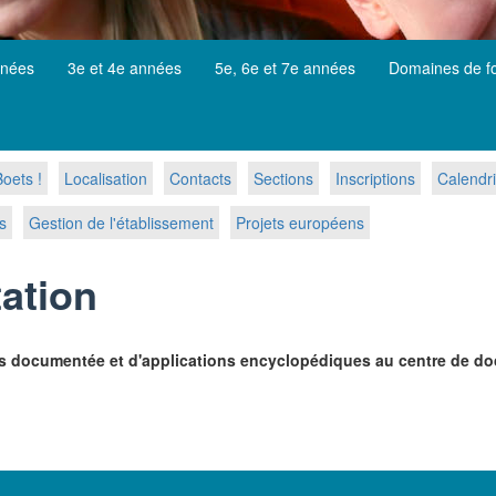
nnées
3e et 4e années
5e, 6e et 7e années
Domaines de f
oets !
Localisation
Contacts
Sections
Inscriptions
Calendri
s
Gestion de l'établissement
Projets européens
ation
ès documentée et d'applications encyclopédiques au centre de d