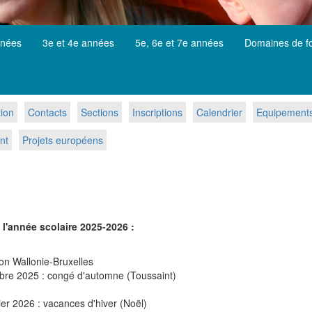
nnées
3e et 4e années
5e, 6e et 7e années
Domaines de f
tion
Contacts
Sections
Inscriptions
Calendrier
Equipements 
nt
Projets européens
l'année scolaire 2025-2026 :
on Wallonie-Bruxelles
bre 2025 : congé d'automne (Toussaint)
r 2026 : vacances d'hiver (Noël)