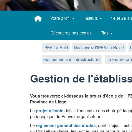
Votre profil
Instituts
1e et 2e a
Découvrez nos écoles
Plus
IPEA La Reid
Découvrez l'IPEA La Reid !
L
Equipements et infrastructures
La Ferme pro
Gestion de l'établi
Vous trouverez ci-dessous le projet d'école de l'
Province de Liège.
Le
projet d'école
définit l'ensemble des choix pédagog
pédagogique du Pouvoir organisateur.
Le
règlement général des études
, dont l'objectif e
du Conseil de classe, les procédures de recours, les cr