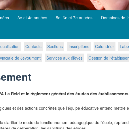
nnées
3e et 4e années
5e, 6e et 7e années
Domaines de f
ocalisation
Contacts
Sections
Inscriptions
Calendrier
Labe
vinciale de Jevoumont
Services aux élèves
Gestion de l'établiss
ssement
IPEA La Reid et le règlement général des études des établissement
iques et des actions concrètes que l'équipe éducative entend mettre en
st de clarifier le mode de fonctionnement pédagogique de l'école, repre
itères de délibération, les sanctions des études...