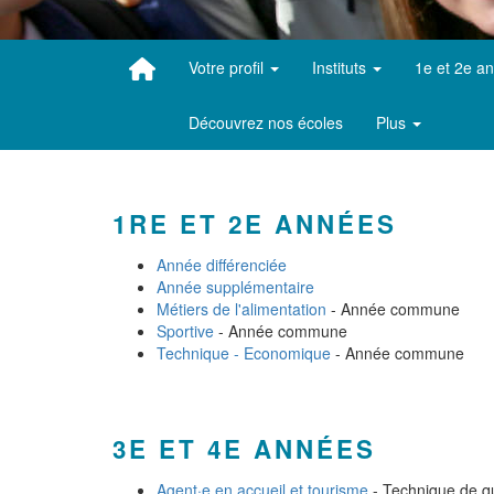
Votre profil
Instituts
1e et 2e a
Découvrez nos écoles
Plus
1RE ET 2E ANNÉES
Année différenciée
Année supplémentaire
Métiers de l'alimentation
- Année commune
Sportive
- Année commune
Technique - Economique
- Année commune
3E ET 4E ANNÉES
Agent·e en accueil et tourisme
- Technique de qu