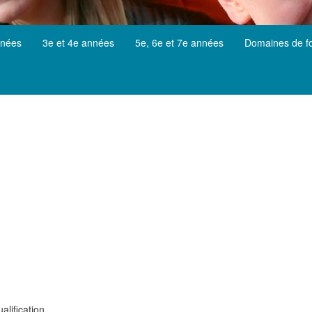
nnées
3e et 4e années
5e, 6e et 7e années
Domaines de f
alification