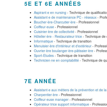
5E ET 6E ANNÉES
Aspirant·e en nursing
- Technique de qualificati
Assistant·e de maintenance PC - réseaux
- Prof
Boucher·ère-Charcutier·ère
- Professionnel
Coiffeur·euse
- Professionnel
Cuisinier·ère de collectivité
- Professionnel
Hôtelier·ère - Restaurateur·trice
- Technique de q
Informatique
- Technique de transition
Menuisier·ère d'intérieur et d'extérieur
- Profess
Ouvrier·ère boulanger·ère-pâtissier·ère
- Profes
Sport-Etudes
- Technique de transition
Technicien·ne en comptabilité
- Technique de qua
7E ANNÉE
Assistant·e aux métiers de la prévention et de la
Charpentier·ère
- Professionnel
Coiffeur·euse manager
- Professionnel
Opérateur·trice support informatique
- Professio