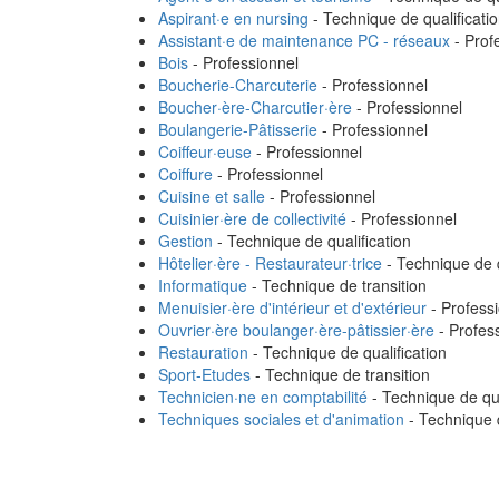
Aspirant·e en nursing
- Technique de qualificati
Assistant·e de maintenance PC - réseaux
- Prof
Bois
- Professionnel
Boucherie-Charcuterie
- Professionnel
Boucher·ère-Charcutier·ère
- Professionnel
Boulangerie-Pâtisserie
- Professionnel
Coiffeur·euse
- Professionnel
Coiffure
- Professionnel
Cuisine et salle
- Professionnel
Cuisinier·ère de collectivité
- Professionnel
Gestion
- Technique de qualification
Hôtelier·ère - Restaurateur·trice
- Technique de q
Informatique
- Technique de transition
Menuisier·ère d'intérieur et d'extérieur
- Profess
Ouvrier·ère boulanger·ère-pâtissier·ère
- Profes
Restauration
- Technique de qualification
Sport-Etudes
- Technique de transition
Technicien·ne en comptabilité
- Technique de qua
Techniques sociales et d'animation
- Technique d