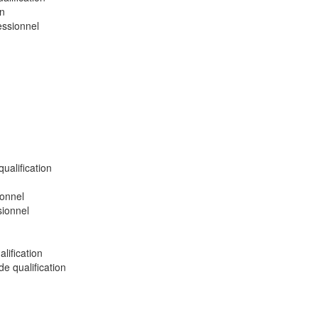
on
essionnel
ualification
ionnel
sionnel
lification
e qualification