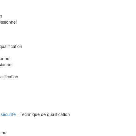
on
essionnel
ualification
ionnel
sionnel
lification
 sécurité
- Technique de qualification
nnel