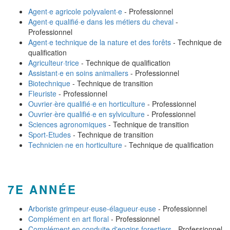
Agent·e agricole polyvalent·e
- Professionnel
Agent·e qualifié·e dans les métiers du cheval
-
Professionnel
Agent·e technique de la nature et des forêts
- Technique de
qualification
Agriculteur·trice
- Technique de qualification
Assistant·e en soins animaliers
- Professionnel
Biotechnique
- Technique de transition
Fleuriste
- Professionnel
Ouvrier·ère qualifié·e en horticulture
- Professionnel
Ouvrier·ère qualifié·e en sylviculture
- Professionnel
Sciences agronomiques
- Technique de transition
Sport-Etudes
- Technique de transition
Technicien·ne en horticulture
- Technique de qualification
7E ANNÉE
Arboriste grimpeur·euse-élagueur·euse
- Professionnel
Complément en art floral
- Professionnel
Complément en conduite d'engins forestiers
- Professionnel