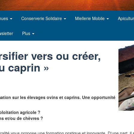
inues
Conserverie Solidaire
Miellerie Mobile
Apicultu
sletter
Plus
sifier vers ou créer,
u caprin »
tion sur les élevages ovins et caprins. Une opportunité
ploitation agricole ?
ns et/ou de chèvres ?
lité vous propose une formation pratique et innovante. D'une part, il s'a