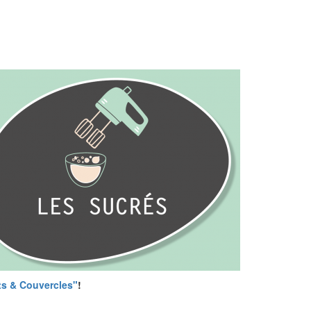
ts & Couvercles"
!