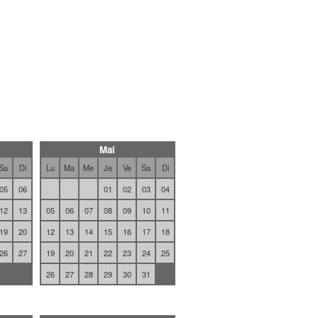
Mai
Sa
Di
Lu
Ma
Me
Je
Ve
Sa
Di
05
06
01
02
03
04
12
13
05
06
07
08
09
10
11
19
20
12
13
14
15
16
17
18
26
27
19
20
21
22
23
24
25
26
27
28
29
30
31