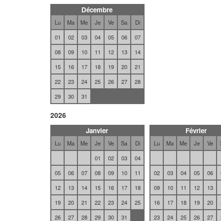
Décembre
Lu
Ma
Me
Je
Ve
Sa
Di
01
02
03
04
05
06
07
08
09
10
11
12
13
14
15
16
17
18
19
20
21
22
23
24
25
26
27
28
29
30
31
2026
Janvier
Février
Lu
Ma
Me
Je
Ve
Sa
Di
Lu
Ma
Me
Je
Ve
01
02
03
04
05
06
07
08
09
10
11
02
03
04
05
06
12
13
14
15
16
17
18
09
10
11
12
13
19
20
21
22
23
24
25
16
17
18
19
20
26
27
28
29
30
31
23
24
25
26
27