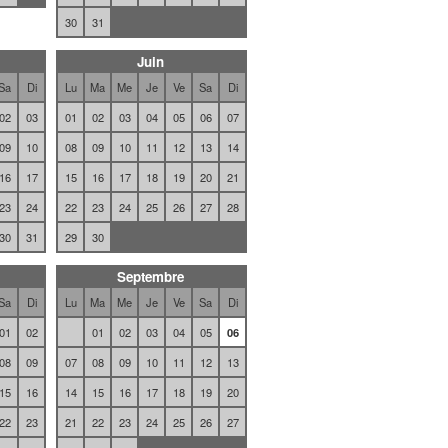
30
31
Juin
Sa
Di
Lu
Ma
Me
Je
Ve
Sa
Di
02
03
01
02
03
04
05
06
07
09
10
08
09
10
11
12
13
14
16
17
15
16
17
18
19
20
21
23
24
22
23
24
25
26
27
28
30
31
29
30
Septembre
Sa
Di
Lu
Ma
Me
Je
Ve
Sa
Di
01
02
01
02
03
04
05
06
08
09
07
08
09
10
11
12
13
15
16
14
15
16
17
18
19
20
22
23
21
22
23
24
25
26
27