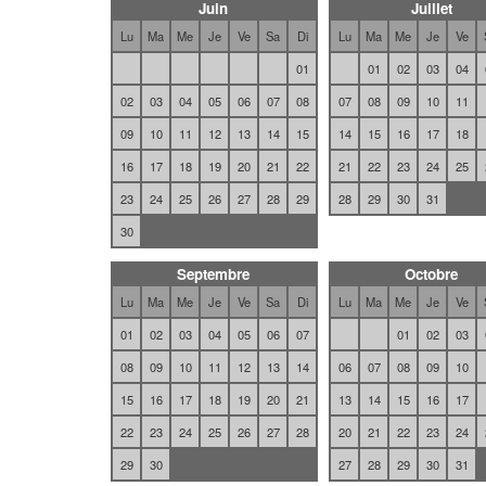
Juin
Juillet
Lu
Ma
Me
Je
Ve
Sa
Di
Lu
Ma
Me
Je
Ve
01
01
02
03
04
02
03
04
05
06
07
08
07
08
09
10
11
09
10
11
12
13
14
15
14
15
16
17
18
16
17
18
19
20
21
22
21
22
23
24
25
23
24
25
26
27
28
29
28
29
30
31
30
Septembre
Octobre
Lu
Ma
Me
Je
Ve
Sa
Di
Lu
Ma
Me
Je
Ve
01
02
03
04
05
06
07
01
02
03
08
09
10
11
12
13
14
06
07
08
09
10
15
16
17
18
19
20
21
13
14
15
16
17
22
23
24
25
26
27
28
20
21
22
23
24
29
30
27
28
29
30
31