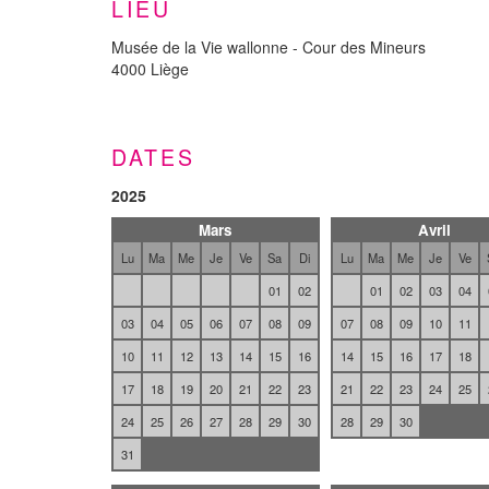
LIEU
Musée de la Vie wallonne - Cour des Mineurs
4000 Liège
DATES
2025
Mars
Avril
Lu
Ma
Me
Je
Ve
Sa
Di
Lu
Ma
Me
Je
Ve
01
02
01
02
03
04
03
04
05
06
07
08
09
07
08
09
10
11
10
11
12
13
14
15
16
14
15
16
17
18
17
18
19
20
21
22
23
21
22
23
24
25
24
25
26
27
28
29
30
28
29
30
31