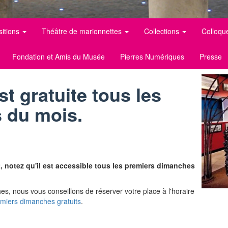
sitions
Théâtre de marionnettes
Collections
Colloqu
Fondation et Amis du Musée
Pierres Numériques
Presse
t gratuite tous les
 du mois.
, notez qu'il est accessible tous les premiers dimanches
es, nous vous conseillons de réserver votre place à l'horaire
emiers dimanches gratuits
.