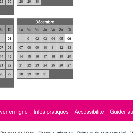
29
30
28
29
30
Décembre
Sa
Di
Lu
Ma
Me
Je
Ve
Sa
Di
01
01
02
03
04
05
06
07
08
07
08
09
10
11
12
13
14
15
14
15
16
17
18
19
20
21
22
21
22
23
24
25
26
27
28
29
28
29
30
31
ver en ligne
Infos pratiques
Accessibilité
Guider a
 Province de Liège
Charte d'utilisation
Politique de confidentialité
W