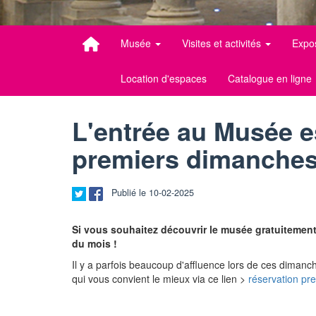
Musée
Visites et activités
Expo
Location d'espaces
Catalogue en ligne
L'entrée au Musée es
premiers dimanches
Publié le 10-02-2025
Si vous souhaitez découvrir le musée gratuitement
du mois !
Il y a parfois beaucoup d'affluence lors de ces dimanch
qui vous convient le mieux via ce lien >
réservation pr