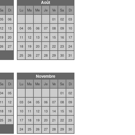
Août
Sa
Di
Lu
Ma
Me
Je
Ve
Sa
Di
05
06
01
02
03
12
13
04
05
06
07
08
09
10
19
20
11
12
13
14
15
16
17
26
27
18
19
20
21
22
23
24
25
26
27
28
29
30
31
Novembre
Sa
Di
Lu
Ma
Me
Je
Ve
Sa
Di
04
05
01
02
11
12
03
04
05
06
07
08
09
18
19
10
11
12
13
14
15
16
25
26
17
18
19
20
21
22
23
24
25
26
27
28
29
30