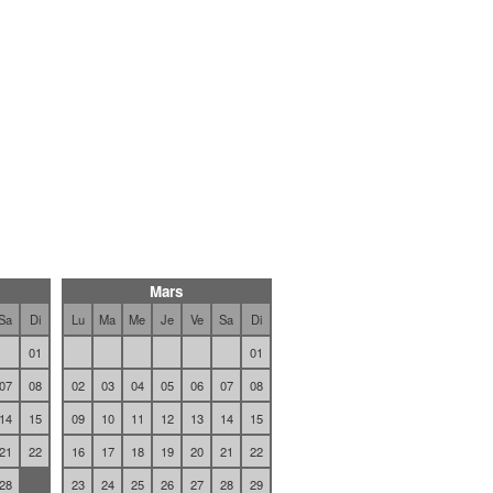
Mars
Sa
Di
Lu
Ma
Me
Je
Ve
Sa
Di
01
01
07
08
02
03
04
05
06
07
08
14
15
09
10
11
12
13
14
15
21
22
16
17
18
19
20
21
22
28
23
24
25
26
27
28
29