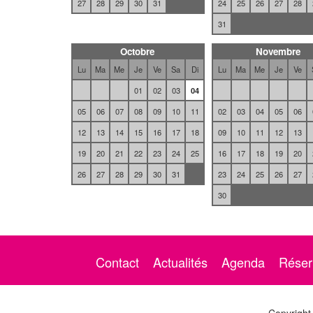
27
28
29
30
31
24
25
26
27
28
31
Octobre
Novembre
Lu
Ma
Me
Je
Ve
Sa
Di
Lu
Ma
Me
Je
Ve
01
02
03
04
05
06
07
08
09
10
11
02
03
04
05
06
12
13
14
15
16
17
18
09
10
11
12
13
19
20
21
22
23
24
25
16
17
18
19
20
26
27
28
29
30
31
23
24
25
26
27
30
Contact
Actualités
Agenda
Réser
Copyright