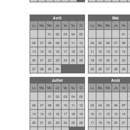
Avril
Mai
Lu
Ma
Me
Je
Ve
Sa
Di
Lu
Ma
Me
Je
Ve
01
02
03
04
05
01
06
07
08
09
10
11
12
04
05
06
07
08
13
14
15
16
17
18
19
11
12
13
14
15
20
21
22
23
24
25
26
18
19
20
21
22
27
28
29
30
25
26
27
28
29
Juillet
Août
Lu
Ma
Me
Je
Ve
Sa
Di
Lu
Ma
Me
Je
Ve
01
02
03
04
05
06
07
08
09
10
11
12
03
04
05
06
07
13
14
15
16
17
18
19
10
11
12
13
14
20
21
22
23
24
25
26
17
18
19
20
21