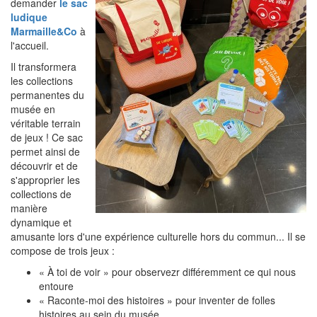
demander
le sac
ludique
Marmaille&Co
à
l'accueil.
Il transformera
les collections
permanentes du
musée en
véritable terrain
de jeux ! Ce sac
permet ainsi de
découvrir et de
s'approprier les
collections de
manière
dynamique et
amusante lors d'une expérience culturelle hors du commun... Il se
compose de trois jeux :
« À toi de voir » pour observezr différemment ce qui nous
entoure
« Raconte-moi des histoires » pour inventer de folles
histoires au sein du musée