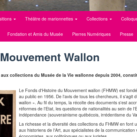
sitions
Théâtre de marionnettes
Collections
Colloqu
Fondation et Amis du Musée
Pierres Numériques
Presse
u Mouvement Wallon
aux collections du Musée de la Vie wallonne depuis 2004, constit
Le Fonds d'Histoire du Mouvement wallon (FHMW) est fondé en
au public en 1956. De l'avis de tous les chercheurs, il s'agit 
wallon ». Au fil du temps, la récolte des documents s'est accr
réformes de l'Etat, les questions de nationalités au sein de 
indépendance (souverainisme québécois, irrédentisme du Val 
La richesse et la diversité des collections du FHMW en font u
aux historiens de l'Art, aux spécialistes de la communication 
économistes, aux politologues ou aux juristes.