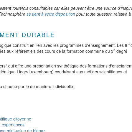
restent toutefois consultables car elles peuvent être une source d'inspir
e Technosphère
se tient à votre disposition
pour toute question relative à
EMENT DURABLE
ogique construit en lien avec les programmes d'enseignement. Les 8 fi
e
iées aux référentiels des cours de la formation commune du 3
degré
ers"
qui offre une présentation synthétique des formations d'enseigne
démique Liège-Luxembourg) conduisant aux métiers scientifiques et
 chaque partie de manière individuelle :
tifique citoyenne
n expériences
une mini-usine de biogaz