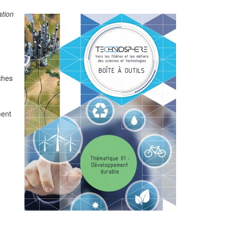
ation
ches
ment