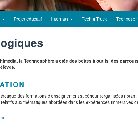
e
Projet éducatif
Internats
Techni Truck
Technosph
gogiques
ltimédia, la Technosphère a créé des boîtes à outils, des parcou
 élèves.
ATION
synthétique des formations d'enseignement supérieur (organisées not
s relatifs aux thématiques abordées dans les expériences immersives d
eau