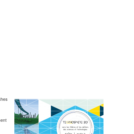
ches
ment