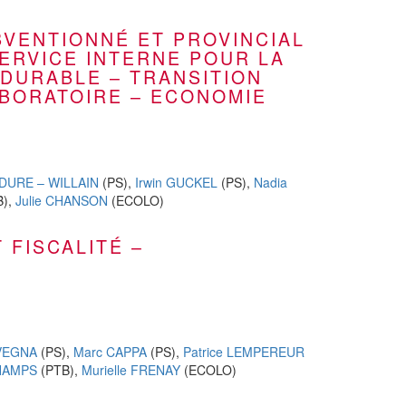
BVENTIONNÉ ET PROVINCIAL
ERVICE INTERNE POUR LA
 DURABLE – TRANSITION
ABORATOIRE – ECONOMIE
ODURE – WILLAIN
(PS),
Irwin GUCKEL
(PS),
Nadia
B),
Julie CHANSON
(ECOLO)
 FISCALITÉ –
VEGNA
(PS),
Marc CAPPA
(PS),
Patrice LEMPEREUR
CHAMPS
(PTB),
Murielle FRENAY
(ECOLO)