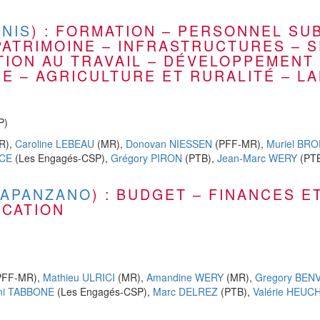
NIS
) : FORMATION – PERSONNEL SU
ATRIMOINE – INFRASTRUCTURES – S
TION AU TRAVAIL – DÉVELOPPEMENT
E – AGRICULTURE ET RURALITÉ – L
P)
R),
Caroline LEBEAU
(MR),
Donovan NIESSEN
(PFF-MR),
Muriel BR
NCE
(Les Engagés-CSP),
Grégory PIRON
(PTB),
Jean-Marc WERY
(PT
RAPANZANO
) : BUDGET – FINANCES ET
ICATION
PFF-MR),
Mathieu ULRICI
(MR),
Amandine WERY
(MR),
Gregory BEN
ni TABBONE
(Les Engagés-CSP),
Marc DELREZ
(PTB),
Valérie HEU