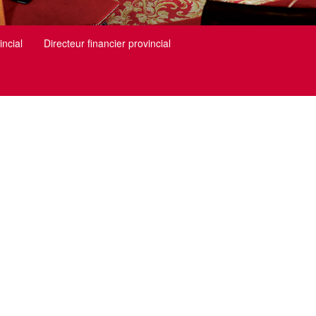
incial
Directeur financier provincial