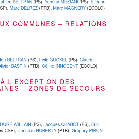
Fabien BELTRAN
(PS),
Yamina MEZIANI
(PS),
Etienne
CSP),
Marc DELREZ
(PTB),
Marc MAGNERY
(ECOLO)
 AUX COMMUNES – RELATIONS
ien BELTRAN
(PS),
Irwin GUCKEL
(PS),
Claude
livier BASTIN
(PTB),
Céline INNOCENT
(ECOLO)
(À L'EXCEPTION DES
INES – ZONES DE SECOURS
ODURE-WILLAIN
(PS),
Jacques CHABOT
(PS),
Eric
és-CSP),
Christian HUBERTY
(PTB),
Grégory PIRON