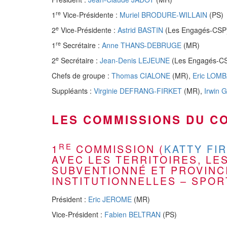
re
1
Vice-Présidente :
Muriel BRODURE-WILLAIN
(PS)
e
2
Vice-Présidente :
Astrid BASTIN
(Les Engagés-CSP
re
1
Secrétaire :
Anne THANS-DEBRUGE
(MR)
e
2
Secrétaire :
Jean-Denis LEJEUNE
(Les Engagés-C
Chefs de groupe :
Thomas CIALONE
(MR),
Eric LOM
Suppléants :
Virginie DEFRANG-FIRKET
(MR),
Irwin 
LES COMMISSIONS DU CO
RE
1
COMMISSION (
KATTY FI
AVEC LES TERRITOIRES, LE
SUBVENTIONNÉ ET PROVINC
INSTITUTIONNELLES – SPOR
Président :
Eric JEROME
(MR)
Vice-Président :
Fabien BELTRAN
(PS)