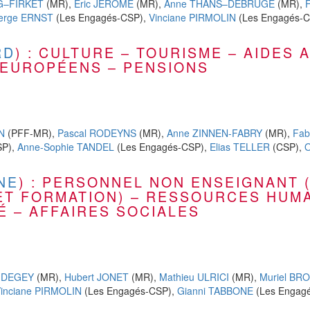
NG–FIRKET
(MR),
Eric JEROME
(MR),
Anne THANS–DEBRUGE
(MR),
erge ERNST
(Les Engagés-CSP),
Vinciane PIRMOLIN
(Les Engagés-
RD
) : CULTURE – TOURISME – AIDES
 EUROPÉENS – PENSIONS
N
(PFF-MR),
Pascal RODEYNS
(MR),
Anne ZINNEN-FABRY
(MR),
Fab
SP),
Anne-Sophie TANDEL
(Les Engagés-CSP),
Elias TELLER
(CSP),
O
NE
) : PERSONNEL NON ENSEIGNANT 
T FORMATION) – RESSOURCES HUMA
É – AFFAIRES SOCIALES
 DEGEY
(MR),
Hubert JONET
(MR),
Mathieu ULRICI
(MR),
Muriel BR
inciane PIRMOLIN
(Les Engagés-CSP),
Gianni TABBONE
(Les Engag