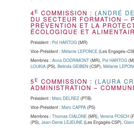
E
4
COMMISSION : (
ANDRÉ DE
DU SECTEUR FORMATION – P
PRÉVENTION ET LA PROTEC
ÉCOLOGIQUE ET ALIMENTAIR
Président :
Pol HARTOG
(MR)
Vice-Président :
Mélanie LEPONCE
(Les Engagés–CS
Membres :
Anna DODRIMONT
(MR),
Pol HARTOG
(M
LOUKIA
(PS),
Belinda GEIBEN
(CSP),
Mélanie LEPO
E
5
COMMISSION : (
LAURA C
ADMINISTRATION – COMMUN
Président :
Marc DELREZ
(PTB)
Vice-Président :
Marc CAPPA
(PS)
Membres :
Thomas CIALONE
(MR),
Verena POSCH
(
(PS),
Jean-Denis LEJEUNE
(Les Engagés-CSP),
Gian