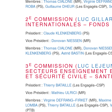
Membres :
Thomas CIALONE
(MR),
Virginie DEFRA
ROBA
(PS),
Guillaume DHEUR
(Les Engagés-CSP),
S
E
2
COMMISSION (
LUC GILLA
INTERNATIONALES – FONDS
Président :
Claude KLENKENBERG
(PS)
Vice-Président :
Donovan NIESSEN
(MR)
Membres :
Thomas CIALONE
(MR),
Donovan NIESSE
KLENKENBERG
(PS),
Astrid BASTIN
(Les Engagés-C
E
3
COMMISSION (
LUC LEJEU
SECTEURS ENSEIGNEMENT E
ET SÉCURITÉ CIVILE – SANT
Président :
Thierry BATAILLE
(Les Engagés–CSP)
Vice-Président :
Mathieu ULRICI
(MR)
Membres :
Virginie DEFRANG–FIRKET
(MR),
Maxime
LOMBA
(PS),
Thierry BATAILLE
(Les Engagés-CSP),
V
(PTB)