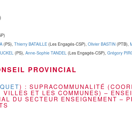
)
SP)
BA
(PS),
Thierry BATAILLE
(Les Engagés-CSP),
Olivier BASTIN
(PTB),
M
GUCKEL
(PS),
Anne-Sophie TANDEL
(Les Engagés-CSP),
Grégory PI
NSEIL PROVINCIAL
RQUET
) : SUPRACOMMUNALITÉ (COOR
S VILLES ET LES COMMUNES) – ENS
IAL DU SECTEUR ENSEIGNEMENT – 
TS