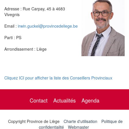
Adresse : Rue Carpay, 45 à 4683
Vivegnis
Email :
irwin.guckel@provincedeliege.be
Parti : PS
Arrondissement : Liège
Cliquez ICI pour afficher la liste des Conseillers Provinciaux
Contact
Actualités
Agenda
Copyright Province de Liège
Charte d'utilisation
Politique de
confidentialité
Webmaster