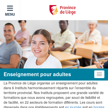
MENU
Enseignement pour adultes
Toggle
La Province de Liège organise un enseignement pour adultes
dans 6 Instituts harmonieusement répartis sur l’ensemble du
territoire provincial. Nos Instituts proposent une grande variété de
formations que nous avons regroupées, par souci de lisibilité et
de facilité, en 22 secteurs de formation différents. Les cours sont
dispensés dans nos établissements soit
en journée
soit en
horaire