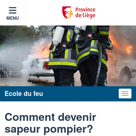
MENU
Ecole du feu
Toggle
Comment devenir
sapeur pompier?