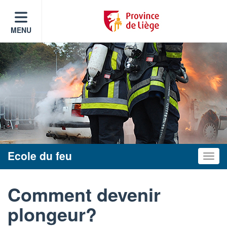
MENU
Ecole du feu
Toggle
Comment devenir
plongeur?