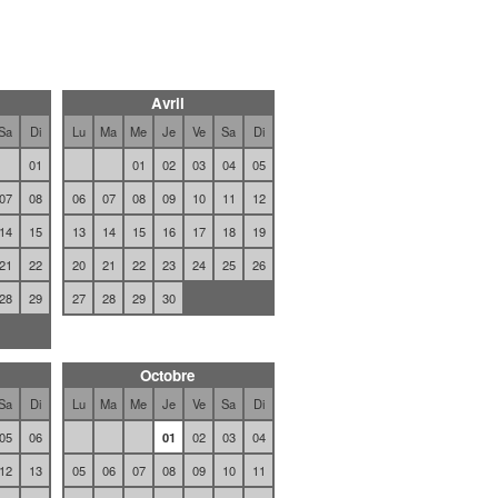
Avril
Sa
Di
Lu
Ma
Me
Je
Ve
Sa
Di
01
01
02
03
04
05
07
08
06
07
08
09
10
11
12
14
15
13
14
15
16
17
18
19
21
22
20
21
22
23
24
25
26
28
29
27
28
29
30
Octobre
Sa
Di
Lu
Ma
Me
Je
Ve
Sa
Di
05
06
01
02
03
04
12
13
05
06
07
08
09
10
11