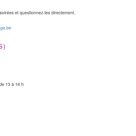
soirées et questionnez-les directement.
ege.be
S)
 de 13 à 16 h