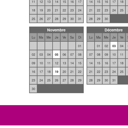
11
12
13
14
15
16
17
14
15
16
17
18
18
19
20
21
22
23
24
21
22
23
24
25
25
26
27
28
29
30
31
28
29
30
Novembre
Décembre
Lu
Ma
Me
Je
Ve
Sa
Di
Lu
Ma
Me
Je
Ve
01
01
02
03
04
02
03
04
05
06
07
08
07
08
09
10
11
09
10
11
12
13
14
15
14
15
16
17
18
16
17
18
19
20
21
22
21
22
23
24
25
23
24
25
26
27
28
29
28
29
30
31
30