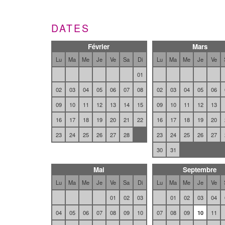
DATES
Février
Mars
Lu
Ma
Me
Je
Ve
Sa
Di
Lu
Ma
Me
Je
Ve
01
02
03
04
05
06
07
08
02
03
04
05
06
09
10
11
12
13
14
15
09
10
11
12
13
16
17
18
19
20
21
22
16
17
18
19
20
23
24
25
26
27
28
23
24
25
26
27
30
31
Mai
Septembre
Lu
Ma
Me
Je
Ve
Sa
Di
Lu
Ma
Me
Je
Ve
01
02
03
01
02
03
04
04
05
06
07
08
09
10
07
08
09
10
11