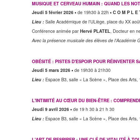
MUSIQUE ET CERVEAU HUMAIN : QUAND LES NO
Jeudi 5 février 2026
▪ de 19h30 à 22h ▪
C O M P L E T
Lieu :
Salle Académique de l'ULiège, place du XX août
Conférence animée par
Hervé PLATEL
, Docteur en n
Avec la présence musicale des élèves de l'Académie G
OBÉSITÉ : PISTES D'ESPOIR POUR RÉINVENTER 
Jeudi 5 mars 2026
▪ de 19h30 à 21h30
Lieu :
Espace B3, salle « La Scène », Place des Arts,
L'INTIMITÉ AU CŒUR DU BIEN-ÊTRE : COMPREN
Jeudi 9 avril 2026
▪ de 19 h 30 à 21 h 30
Lieu :
Espace B3, salle « La Scène », Place des Arts,
L'ART DE RESPIRER : UNE CLÉ DE VITALITÉ À TO