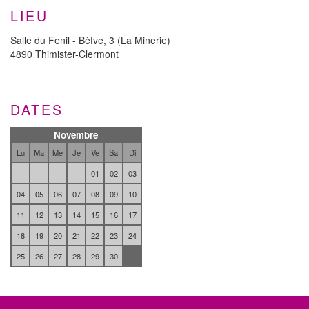
LIEU
Salle du Fenil - Bèfve, 3 (La Minerie)
4890 Thimister-Clermont
DATES
Novembre
Lu
Ma
Me
Je
Ve
Sa
Di
01
02
03
04
05
06
07
08
09
10
11
12
13
14
15
16
17
18
19
20
21
22
23
24
25
26
27
28
29
30