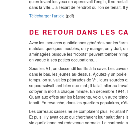
qu'en levant les yeux on apercevait l'engin, il ne resta
dans la ville… à l'écart de l'endroit où l'on se tenait.
Télécharger l'article
(pdf)
DE RETOUR DANS LES C
Avec les menaces quotidiennes générées par les “arme
matelas, quelques meubles, on y mange, on y dort, on r
aménagées puisque les “robots” peuvent tomber n'impor
on vaque à ses petites occupations…
Sous les V1, on descendit les lits à la cave. Les cave
dans le bas, les jeunes au-dessus. Ajoutez-y un poêle d
temps, on suivait les pétarades de V1, leurs sourdes e
se poursuivait tant bien que mal ; il fallait aller au tra
côtoyer la mort à chaque minute. En décembre 1944, le pl
Quant aux effets sur les bâtiments, voici un autre tém
tenait. En revanche, dans les quartiers populaires, c'é
Les carreaux cassés ne se comptaient plus. Pourtant l'h
Et puis, il y avait ceux qui cherchaient leur salut dans
vie quotidienne est redevenue normale. Le contraste av