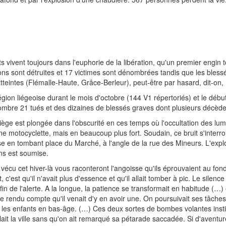
s vivent toujours dans l'euphorie de la libération, qu'un premier engin to
s sont détruites et 17 victimes sont dénombrées tandis que les blessés
teintes (Flémalle-Haute, Grâce-Berleur), peut-être par hasard, dit-on
égion liégeoise durant le mois d'octobre (144 V1 répertoriés) et le dé
mbre 21 tués et des dizaines de blessés graves dont plusieurs décèdent
iège est plongée dans l'obscurité en ces temps où l'occultation des lumi
'une motocyclette, mais en beaucoup plus fort. Soudain, ce bruit s'interr
se en tombant place du Marché, à l'angle de la rue des Mineurs. L'exp
ons est soumise.
 vécu cet hiver-là vous raconteront l'angoisse qu'ils éprouvaient au fon
est qu'il n'avait plus d'essence et qu'il allait tomber à pic. Le silence é
in de l'alerte. A la longue, la patience se transformait en habitude (…) 
s'être rendu compte qu'il venait d'y en avoir une. On poursuivait ses tâch
 les enfants en bas-âge. (…) Ces deux sortes de bombes volantes instil
t la ville sans qu'on ait remarqué sa pétarade saccadée. Si d'aventure