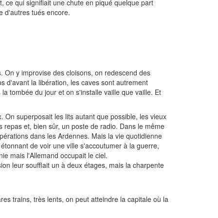
t, ce qui signifiait une chute en piqué quelque part
te d'autres tués encore.
s. On y improvise des cloisons, on redescend des
 d'avant la libération, les caves sont autrement
ombée du jour et on s'installe vaille que vaille. Et
 On superposait les lits autant que possible, les vieux
les repas et, bien sûr, un poste de radio. Dans le même
opérations dans les Ardennes. Mais la vie quotidienne
ait étonnant de voir une ville s'accoutumer à la guerre,
ie mais l'Allemand occupait le ciel.
ion leur soufflait un à deux étages, mais la charpente
s trains, très lents, on peut atteindre la capitale où la