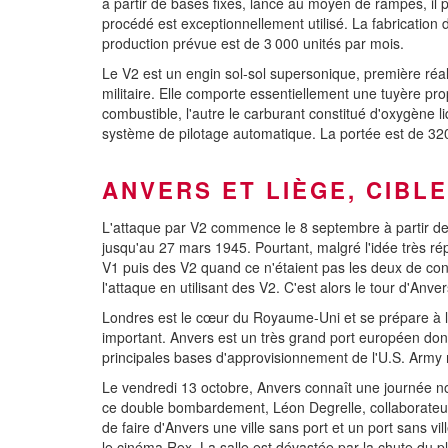
à partir de bases fixes, lancé au moyen de rampes, il p
procédé est exceptionnellement utilisé. La fabrication 
production prévue est de 3 000 unités par mois.
Le V2 est un engin sol-sol supersonique, première réal
militaire. Elle comporte essentiellement une tuyère pro
combustible, l'autre le carburant constitué d'oxygène liq
système de pilotage automatique. La portée est de 320 
ANVERS ET LIÈGE, CIBL
L'attaque par V2 commence le 8 septembre à partir de
jusqu'au 27 mars 1945. Pourtant, malgré l'idée très ré
V1 puis des V2 quand ce n'étaient pas les deux de conc
l'attaque en utilisant des V2. C'est alors le tour d'Anv
Londres est le cœur du Royaume-Uni et se prépare à la
important. Anvers est un très grand port européen dont l
principales bases d'approvisionnement de l'U.S. Army 
Le vendredi 13 octobre, Anvers connaît une journée noir
ce double bombardement, Léon Degrelle, collaborateur 
de faire d'Anvers une ville sans port et un port sans 
le cinéma Rex. La salle est dévastée par la chute du p