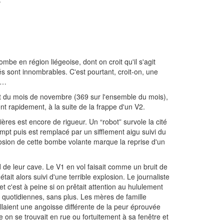
mbe en région liégeoise, dont on croit qu'il s'agit
 sont innombrables. C'est pourtant, croit-on, une
, …
but du mois de novembre (369 sur l'ensemble du mois),
 rapidement, à la suite de la frappe d'un V2.
ères est encore de rigueur. Un “robot” survole la cité
ompt puis est remplacé par un sifflement aigu suivi du
losion de cette bombe volante marque la reprise d'un
d de leur cave. Le V1 en vol faisait comme un bruit de
tait alors suivi d'une terrible explosion. Le journaliste
et c'est à peine si on prêtait attention au hululement
es quotidiennes, sans plus. Les mères de famille
laient une angoisse différente de la peur éprouvée
 on se trouvait en rue ou fortuitement à sa fenêtre et