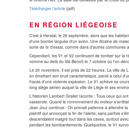
Télécharger l'article
(pdf)
EN RÉGION LIÉGEOISE
C'est à Herstal, le 26 septembre, alors que les habitant
d'une bombe larguée d'un avion. Une dizaine de maison
sorte de tir d'essai, comme dans d'autres communes at
Cependant, les V1 et V2 continuent de tomber sur la r
comme au-delà du Val-Benoît le 7 octobre où l'on déno
Le 20 novembre, il est près de 22 heures. La ville de L
en émettant son bruit caractéristique, pareil à celui d
fracas d'une violente explosion. Le V1 achève sa cour
long siège aérien auquel la ville de Liège et ses envir
L'historien Lambert Grailet raconte : Tous ceux qui ont
casserole. Quand le ronronnement du moteur s'arrêtait, c'
Jean Jour continue : On prenait patience à attendre la f
plaintif qui annonçait la fin de l'alerte, sans parfois 
descendaient malgré tout dans les caves, surtout avec
pendant les bombardements. Quelquefois, le V1 survolai