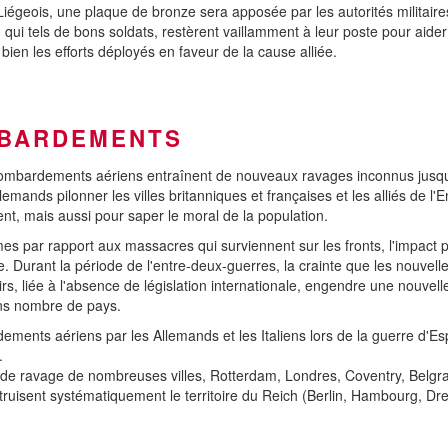
égeois, une plaque de bronze sera apposée par les autorités militaires 
qui tels de bons soldats, restèrent vaillamment à leur poste pour aider 
bien les efforts déployés en faveur de la cause alliée.
MBARDEMENTS
 bombardements aériens entraînent de nouveaux ravages inconnus jusqu'
emands pilonner les villes britanniques et françaises et les alliés de l
ent, mais aussi pour saper le moral de la population.
mes par rapport aux massacres qui surviennent sur les fronts, l'impact 
. Durant la période de l'entre-deux-guerres, la crainte que les nouve
airs, liée à l'absence de législation internationale, engendre une nouvel
dans nombre de pays.
ents aériens par les Allemands et les Italiens lors de la guerre d'Es
.
de ravage de nombreuses villes, Rotterdam, Londres, Coventry, Belgra
truisent systématiquement le territoire du Reich (Berlin, Hambourg, Dr