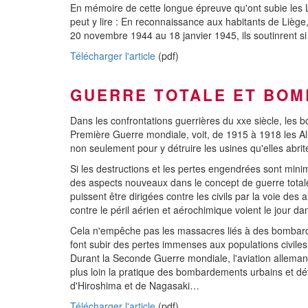
En mémoire de cette longue épreuve qu'ont subie les Li
peut y lire : En reconnaissance aux habitants de Liège, 
20 novembre 1944 au 18 janvier 1945, ils soutinrent si 
Télécharger l'article
(pdf)
GUERRE TOTALE ET BO
Dans les confrontations guerrières du xxe siècle, les
Première Guerre mondiale, voit, de 1915 à 1918 les All
non seulement pour y détruire les usines qu'elles abrit
Si les destructions et les pertes engendrées sont mini
des aspects nouveaux dans le concept de guerre totale
puissent être dirigées contre les civils par la voie des 
contre le péril aérien et aérochimique voient le jour 
Cela n'empêche pas les massacres liés à des bombardem
font subir des pertes immenses aux populations civiles
Durant la Seconde Guerre mondiale, l'aviation alleman
plus loin la pratique des bombardements urbains et dé
d'Hiroshima et de Nagasaki…
Télécharger l'article
(pdf)