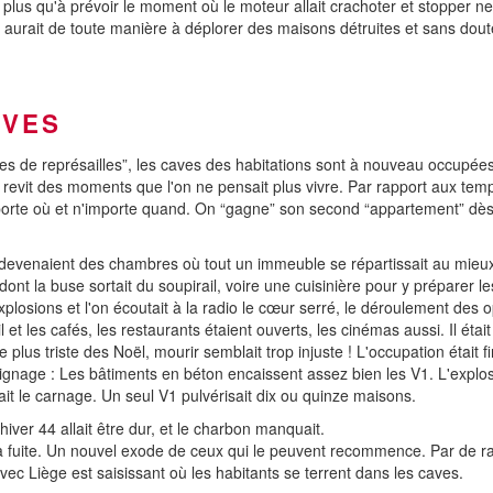
it plus qu'à prévoir le moment où le moteur allait crachoter et stopper ne
 Il y aurait de toute manière à déplorer des maisons détruites et sans dou
AVES
s de représailles”, les caves des habitations sont à nouveau occupée
evit des moments que l'on ne pensait plus vivre. Par rapport aux temps
te où et n'importe quand. On “gagne” son second “appartement” dès la t
s devenaient des chambres où tout un immeuble se répartissait au mieux.
ont la buse sortait du soupirail, voire une cuisinière pour y préparer 
xplosions et l'on écoutait à la radio le cœur serré, le déroulement des 
vail et les cafés, les restaurants étaient ouverts, les cinémas aussi. Il ét
us triste des Noël, mourir semblait trop injuste ! L'occupation était fin
oignage : Les bâtiments en béton encaissent assez bien les V1. L'explos
tait le carnage. Un seul V1 pulvérisait dix ou quinze maisons.
iver 44 allait être dur, et le charbon manquait.
 la fuite. Un nouvel exode de ceux qui le peuvent recommence. Par de rare
ec Liège est saisissant où les habitants se terrent dans les caves.