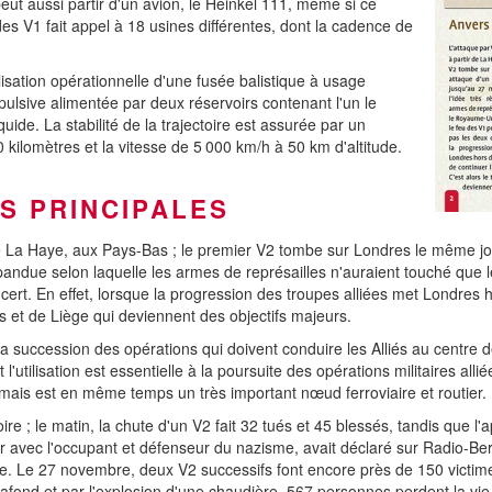
eut aussi partir d'un avion, le Heinkel 111, même si ce
des V1 fait appel à 18 usines différentes, dont la cadence de
isation opérationnelle d'une fusée balistique à usage
pulsive alimentée par deux réservoirs contenant l'un le
uide. La stabilité de la trajectoire est assurée par un
kilomètres et la vitesse de 5 000 km/h à 50 km d'altitude.
ES PRINCIPALES
 La Haye, aux Pays-Bas ; le premier V2 tombe sur Londres le même jo
pandue selon laquelle les armes de représailles n'auraient touché que l
ert. En effet, lorsque la progression des troupes alliées met Londres h
ers et de Liège qui deviennent des objectifs majeurs.
 succession des opérations qui doivent conduire les Alliés au centre 
'utilisation est essentielle à la poursuite des opérations militaires all
mais est en même temps un très important nœud ferroviaire et routier.
e ; le matin, la chute d'un V2 fait 32 tués et 45 blessés, tandis que l'a
avec l'occupant et défenseur du nazisme, avait déclaré sur Radio-Ber
ville. Le 27 novembre, deux V2 successifs font encore près de 150 victi
lafond et par l'explosion d'une chaudière. 567 personnes perdent la vie