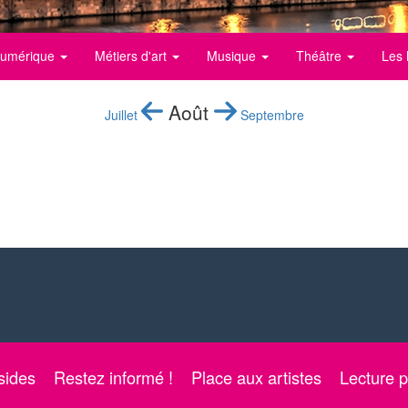
 numérique
Métiers d'art
Musique
Théâtre
Les 
Août
Juillet
Septembre
sides
Restez informé !
Place aux artistes
Lecture p