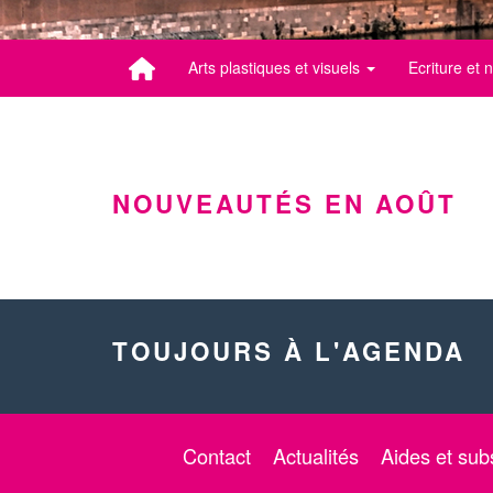
Arts plastiques et visuels
Ecriture et
NOUVEAUTÉS EN AOÛT
TOUJOURS À L'AGENDA
Contact
Actualités
Aides et sub