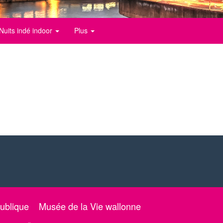
Nuits indé indoor
Plus
ublique
Musée de la Vie wallonne