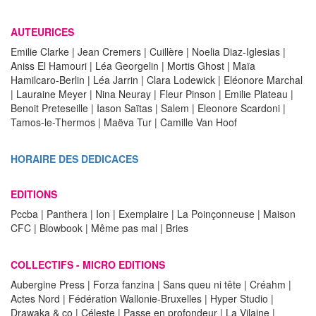
AUTEURICES
Emilie Clarke | Jean Cremers | Cuillère | Noelia Diaz-Iglesias |
Aniss El Hamouri | Léa Georgelin | Mortis Ghost | Maïa
Hamilcaro-Berlin | Léa Jarrin | Clara Lodewick | Eléonore Marchal
| Lauraine Meyer | Nina Neuray | Fleur Pinson | Emilie Plateau |
Benoit Preteseille | Iason Saïtas | Salem | Eleonore Scardoni |
Tamos-le-Thermos | Maëva Tur | Camille Van Hoof
HORAIRE DES DEDICACES
EDITIONS
Pccba | Panthera | Ion | Exemplaire | La Poinçonneuse | Maison
CFC | Blowbook | Même pas mal | Bries
COLLECTIFS - MICRO EDITIONS
Aubergine Press | Forza fanzina | Sans queu ni tête | Créahm |
Actes Nord | Fédération Wallonie-Bruxelles | Hyper Studio |
Drawaka & co | Céleste | Passe en profondeur | La Vilaine |