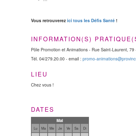
Vous retrouverez
ici tous les Défis Santé
!
INFORMATION(S) PRATIQUE(
Pôle Promotion et Animations - Rue Saint-Laurent, 79 
Tél. 04/279.20.00 - email :
promo-animations@provinc
LIEU
Chez vous !
DATES
Mai
Lu
Ma
Me
Je
Ve
Sa
Di