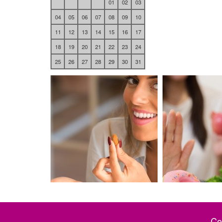
01
02
03
04
05
06
07
08
09
10
11
12
13
14
15
16
17
18
19
20
21
22
23
24
25
26
27
28
29
30
31
Co