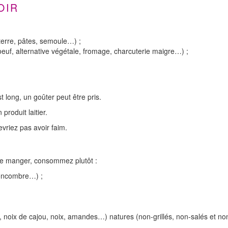
OIR
terre, pâtes, semoule…) ;
 oeuf, alternative végétale, fromage, charcuterie maigre…) ;
t long, un goûter peut être pris.
roduit laitier.
riez pas avoir faim.
de manger, consommez plutôt :
 concombre…) ;
, noix de cajou, noix, amandes…) natures (non-grillés, non-salés et no