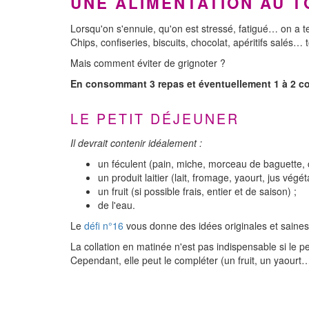
UNE ALIMENTATION AU 
Lorsqu'on s'ennuie, qu'on est stressé, fatigué… on a 
Chips, confiseries, biscuits, chocolat, apéritifs salés… 
Mais comment éviter de grignoter ?
En consommant 3 repas et éventuellement 1 à 2 coll
LE PETIT DÉJEUNER
Il devrait contenir idéalement :
un féculent (pain, miche, morceau de baguette,
un produit laitier (lait, fromage, yaourt, jus vég
un fruit (si possible frais, entier et de saison) ;
de l'eau.
Le
défi n°16
vous donne des idées originales et saines
La collation en matinée n'est pas indispensable si le p
Cependant, elle peut le compléter (un fruit, un yaourt…