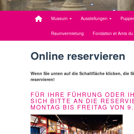
Museum
Ausstellungen
Puppen
Raumvermietung
Fondation et Amis d
Online reservieren
Wenn Sie unten auf die Schaltfläche klicken, die S
reservieren!
FÜR IHRE FÜHRUNG ODER I
SICH BITTE AN DIE RESERVI
MONTAG BIS FREITAG VON 9.