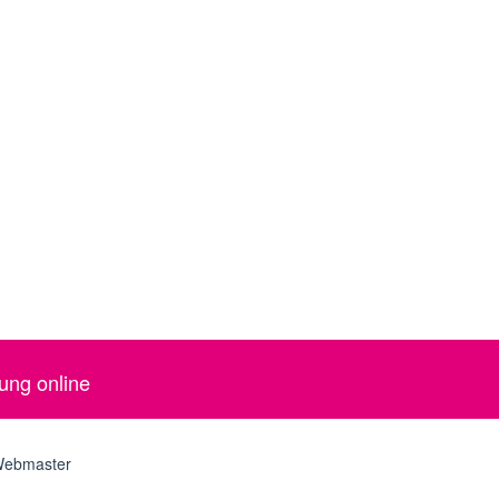
ung online
ebmaster