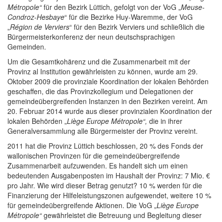
Métropole
“
für den Bezirk Lüttich, gefolgt von der VoG „
Meuse-
Condroz-Hesbaye
“ für die Bezirke Huy-Waremme, der VoG
„
Région de Verviers
“ für den Bezirk Verviers und schließlich die
Bürgermeisterkonferenz der neun deutschsprachigen
Gemeinden.
Um die Gesamtkohärenz und die Zusammenarbeit mit der
Provinz al Institution gewährleisten zu können, wurde am 29.
Oktober 2009 die provinziale Koordination der lokalen Behörden
geschaffen, die das Provinzkollegium und Delegationen der
gemeindeübergreifenden Instanzen in den Bezirken vereint. Am
20. Februar 2014 wurde aus dieser provinzialen Koordination der
lokalen Behörden „
Liège Europe Métropole
“,
die in ihrer
Generalversammlung alle Bürgermeister der Provinz vereint.
2011 hat die Provinz Lüttich beschlossen, 20 % des Fonds der
wallonischen Provinzen für die gemeindeübergreifende
Zusammenarbeit aufzuwenden. Es handelt sich um einen
bedeutenden Ausgabenposten im Haushalt der Provinz: 7 Mio. €
pro Jahr. Wie wird dieser Betrag genutzt? 10 % werden für die
Finanzierung der Hilfeleistungszonen aufgewendet, weitere 10 %
für gemeindeübergreifende Aktionen. Die VoG „
Liège Europe
Métropole
“
gewährleistet die Betreuung und Begleitung dieser