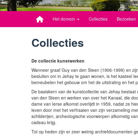
Het domein
Collecties
Bezoeken
Collecties
De collectie kunstwerken
Wanneer graaf Guy van den Steen (1906-1999) en zijn
besluiten om in Jehay te gaan wonen, is het kasteel l
bemeubelen het gebouw om het de uitstraling en het pr
De basiskern van de kunstcollectie van Jehay bestaat 
van den Steen en werken van over het Kanaal, die do
dame van Ierse afkomst overlijdt in 1959, nadat ze hie
leven door met het verfraaien van zijn verzameling me
schilderijen, archeologische voorwerpen afkomstig van
cadeau krijg.
Tot op heden zijn er zeer weinig archiefdocumenten g