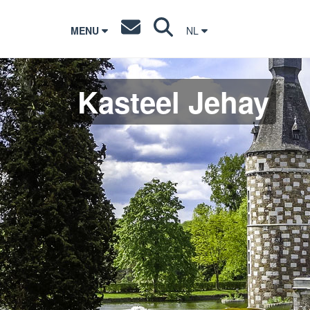
MENU
NL
Kasteel Jehay