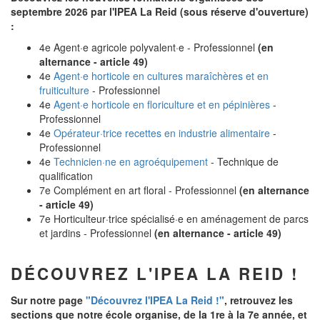
septembre 2026 par l'IPEA La Reid (sous réserve d'ouverture)
:
4e Agent·e agricole polyvalent·e - Professionnel
(en
alternance - article 49)
4e
Agent·e horticole en cultures maraîchères et en
fruiticulture
- Professionnel
4e
Agent·e horticole en floriculture et en pépinières
-
Professionnel
4e
Opérateur·trice recettes en industrie alimentaire
-
Professionnel
4e
Technicien·ne en agroéquipement
- Technique de
qualification
7e Complément en art floral - Professionnel
(en alternance
- article 49)
7e Horticulteur·trice spécialisé·e en aménagement de parcs
et jardins - Professionnel
(en alternance - article 49)
DÉCOUVREZ L'IPEA LA REID !
Sur notre page
"Découvrez l'IPEA La Reid !"
, retrouvez les
sections que notre école organise, de la 1re à la 7e année, et