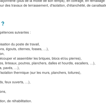
nnerie (plus de la moitié de son temps), en coffrage, en ferraillage e
 pour des travaux de terrassement, d'isolation, d'étanchéité, de canali
 ?
mpétences suivantes :
nisation du poste de travail,
ns, égouts, citernes, fosses, …),
ion,
écouper et assembler les briques, blocs et/ou pierres),
, linteaux, poutres, planchers, dalles et hourdis, escaliers, …),
s, pavés, …),
'isolation thermique (sur les murs, planchers, toitures),
ds, feux ouverts, …),
ons,
ion, de réhabilitation.