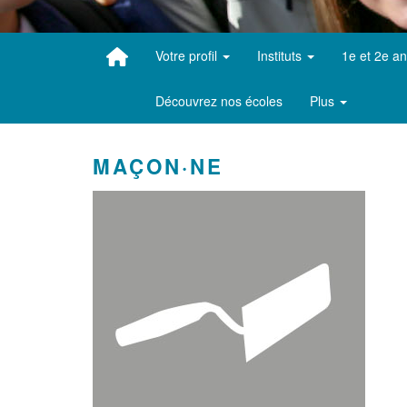
Votre profil
Instituts
1e et 2e a
Découvrez nos écoles
Plus
MAÇON·NE