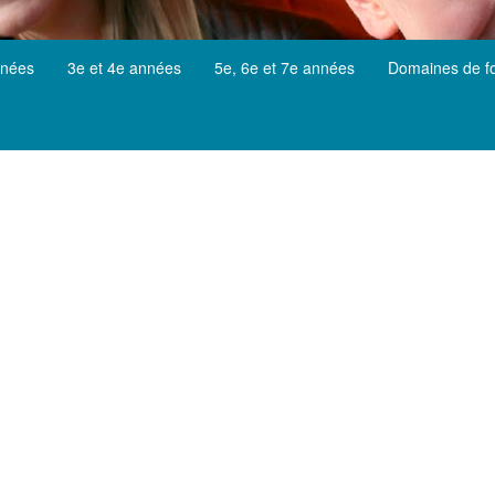
nnées
3e et 4e années
5e, 6e et 7e années
Domaines de f