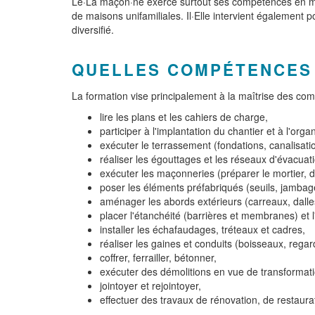
Le·La maçon·ne exerce surtout ses compétences en maço
de maisons unifamiliales. Il·Elle intervient également
diversifié.
QUELLES COMPÉTENCES
La formation vise principalement à la maîtrise des co
lire les plans et les cahiers de charge,
participer à l'implantation du chantier et à l'orga
exécuter le terrassement (fondations, canalisatio
réaliser les égouttages et les réseaux d'évacuat
exécuter les maçonneries (préparer le mortier, d
poser les éléments préfabriqués (seuils, jambages
aménager les abords extérieurs (carreaux, dalle
placer l'étanchéité (barrières et membranes) et l
installer les échafaudages, tréteaux et cadres,
réaliser les gaines et conduits (boisseaux, regar
coffrer, ferrailler, bétonner,
exécuter des démolitions en vue de transformati
jointoyer et rejointoyer,
effectuer des travaux de rénovation, de restaurat