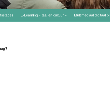
jfsstages
E-Learning « taal en cultuur »
Multimediaal digitaal p
raag?