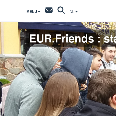
MENU
NL
EUR.Friends : st