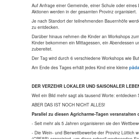
Auf Anfrage einer Gemeinde, einer Schule oder eines 
Aktionen werden in der gesamten Provinz organisiert.
Je nach Standort der teilnehmenden Bauernhöfe werd
zu entdecken.
Darüber hinaus nehmen die Kinder an Workshops zum T
Kinder bekommen ein Mittagessen, ein Abendessen u
zubereitet.
Der Tag wird durch 6 verschiedene Workshops wie Butte
Am Ende des Tages erhält jedes Kind eine kleine
päda
DER VERZEHR LOKALER UND SAISONALER LEBENS
Weil ein Bild mehr sagt als tausend Worte: entdecken
ABER DAS IST NOCH NICHT ALLES!
Parallel zu diesen Agricharme-Tagen veranstalten 
- Seit mehr als 5 Jahren organisieren sie den Wettbe
- Die Wein- und Bierwettbewerbe der Provinz Lüttich 
(CPFAR) organisiert, um diese schnell wachsenden Sek