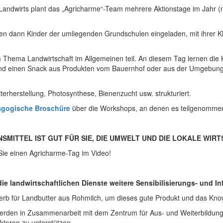
Landwirts plant das „Agricharme“-Team mehrere Aktionstage im Jahr (
en dann Kinder der umliegenden Grundschulen eingeladen, mit ihrer 
hema Landwirtschaft im Allgemeinen teil. An diesem Tag lernen die K
nd einen Snack aus Produkten vom Bauernhof oder aus der Umgebung
rherstellung, Photosynthese, Bienenzucht usw. strukturiert.
gogische Broschüre
über die Workshops, an denen es teilgenommen
MITTEL IST GUT FÜR SIE, DIE UMWELT UND DIE LOKALE WIRT
 Sie einen Agricharme-Tag im Video!
die landwirtschaftlichen Dienste weitere Sensibilisierungs- und I
werb für Landbutter aus Rohmilch, um dieses gute Produkt und das Kno
werden in Zusammenarbeit mit dem Zentrum für Aus- und Weiterbildung
toren zu unterstützen.