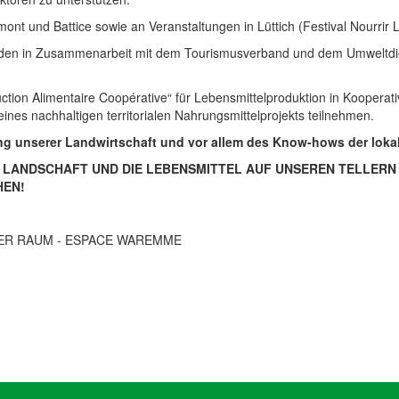
ont und Battice sowie an Veranstaltungen in Lüttich (Festival Nourrir 
en in Zusammenarbeit mit dem Tourismusverband und dem Umweltdiens
uction Alimentaire Coopérative“ für Lebensmittelproduktion in Kooperati
ines nachhaltigen territorialen Nahrungsmittelprojekts teilnehmen.
rung unserer Landwirtschaft und vor allem des Know-hows der loka
E LANDSCHAFT UND DIE LEBENSMITTEL AUF UNSEREN TELLERN
HEN!
ER RAUM - ESPACE WAREMME