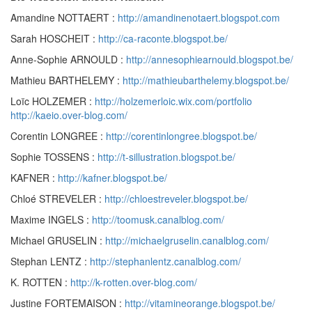
Amandine NOTTAERT :
http://amandinenotaert.blogspot.com
Sarah HOSCHEIT :
http://ca-raconte.blogspot.be/
Anne-Sophie ARNOULD :
http://annesophiearnould.blogspot.be/
Mathieu BARTHELEMY :
http://mathieubarthelemy.blogspot.be/
Loïc HOLZEMER :
http://holzemerloic.wix.com/portfolio
http://kaeio.over-blog.com/
Corentin LONGREE :
http://corentinlongree.blogspot.be/
Sophie TOSSENS :
http://t-sillustration.blogspot.be/
KAFNER :
http://kafner.blogspot.be/
Chloé STREVELER :
http://chloestreveler.blogspot.be/
Maxime INGELS :
http://toomusk.canalblog.com/
Michael GRUSELIN :
http://michaelgruselin.canalblog.com/
Stephan LENTZ :
http://stephanlentz.canalblog.com/
K. ROTTEN :
http://k-rotten.over-blog.com/
Justine FORTEMAISON :
http://vitamineorange.blogspot.be/