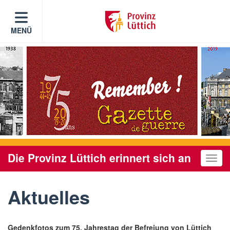
MENÜ
Die Provinz Lüttich erinnert sich an
Toggle
Aktuelles
Gedenkfotos zum 75. Jahrestag der Befreiung von Lüttich