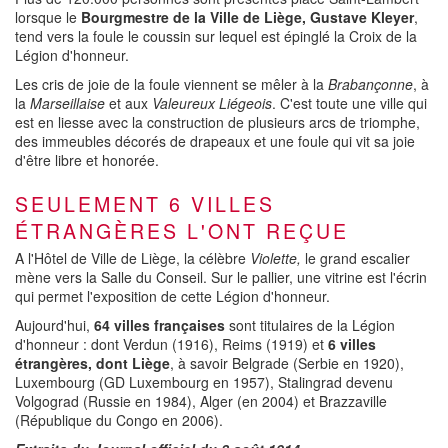
lorsque le
Bourgmestre de la Ville de Liège, Gustave Kleyer
,
tend vers la foule le coussin sur lequel est épinglé la Croix de la
Légion d'honneur.
Les cris de joie de la foule viennent se mêler à la
Brabançonne
, à
la
Marseillaise
et aux
Valeureux Liégeois
. C'est toute une ville qui
est en liesse avec la construction de plusieurs arcs de triomphe,
des immeubles décorés de drapeaux et une foule qui vit sa joie
d'être libre et honorée.
SEULEMENT 6 VILLES
ÉTRANGÈRES L'ONT REÇUE
A l'Hôtel de Ville de Liège, la célèbre
Violette,
le grand escalier
mène vers la Salle du Conseil. Sur le pallier, une vitrine est l'écrin
qui permet l'exposition de cette Légion d'honneur.
Aujourd'hui,
64 villes françaises
sont titulaires de la Légion
d'honneur : dont Verdun (1916), Reims (1919) et
6 villes
étrangères, dont Liège
, à savoir Belgrade (Serbie en 1920),
Luxembourg (GD Luxembourg en 1957), Stalingrad devenu
Volgograd (Russie en 1984), Alger (en 2004) et Brazzaville
(République du Congo en 2006).