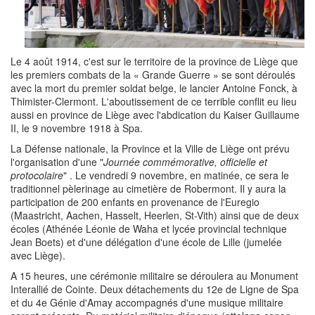
Le 4 août 1914, c'est sur le territoire de la province de Liège que
les premiers combats de la « Grande Guerre » se sont déroulés
avec la mort du premier soldat belge, le lancier Antoine Fonck, à
Thimister-Clermont. L'aboutissement de ce terrible conflit eu lieu
aussi en province de Liège avec l'abdication du Kaiser Guillaume
II, le 9 novembre 1918 à Spa.
La Défense nationale, la Province et la Ville de Liège ont prévu
l'organisation d'une "
Journée commémorative, officielle et
protocolaire
" . Le vendredi 9 novembre, en matinée, ce sera le
traditionnel pèlerinage au cimetière de Robermont. Il y aura la
participation de 200 enfants en provenance de l'Euregio
(Maastricht, Aachen, Hasselt, Heerlen, St-Vith) ainsi que de deux
écoles (Athénée Léonie de Waha et lycée provincial technique
Jean Boets) et d'une délégation d'une école de Lille (jumelée
avec Liège).
A 15 heures, une cérémonie militaire se déroulera au Monument
Interallié de Cointe. Deux détachements du 12e de Ligne de Spa
et du 4e Génie d'Amay accompagnés d'une musique militaire