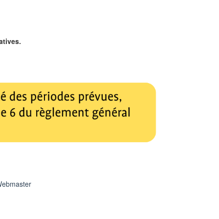
atives.
ebmaster